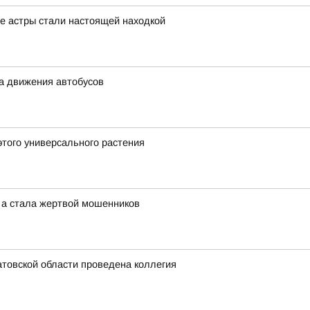
е астры стали настоящей находкой
ма движения автобусов
этого универсального растения
, а стала жертвой мошенников
товской области проведена коллегия