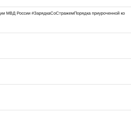
кции МВД России #ЗарядкаСоСтражемПорядка приуроченной ко