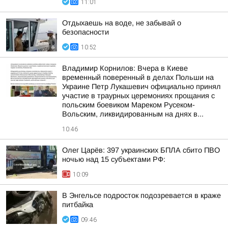
11:01
Отдыхаешь на воде, не забывай о
безопасности
10:52
Владимир Корнилов: Вчера в Киеве
временный поверенный в делах Польши на
Украине Петр Лукашевич официально принял
участие в траурных церемониях прощания с
польским боевиком Мареком Русеком-
Вольским, ликвидированным на днях в...
10:46
Олег Царёв: 397 украинских БПЛА сбито ПВО
ночью над 15 субъектами РФ:
10:09
В Энгельсе подросток подозревается в краже
питбайка
09:46