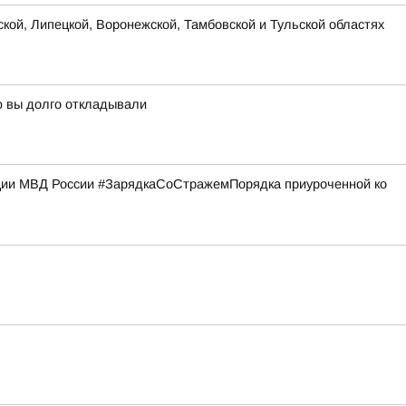
ской, Липецкой, Воронежской, Тамбовской и Тульской областях
ую вы долго откладывали
кции МВД России #ЗарядкаСоСтражемПорядка приуроченной ко