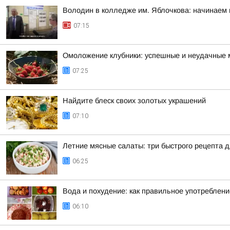
Володин в колледже им. Яблочкова: начинаем 
07:15
Омоложение клубники: успешные и неудачные 
07:25
Найдите блеск своих золотых украшений
07:10
Летние мясные салаты: три быстрого рецепта 
06:25
Вода и похудение: как правильное употреблен
06:10