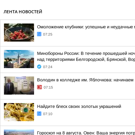
ЛЕНТА НОВОСТЕЙ
Омоложение клубники: успешные и неудачные 
07:25
Минобороны России: В течение прошедшей ноч
над территориями Белгородской, Брянской, Вор
07:24
Володин в колледже им. Яблочкова: начинаем 
07:15
Найдите блеск своих золотых украшений
07:10
Гороскоп на 8 августа. Овен: Ваша энергия по