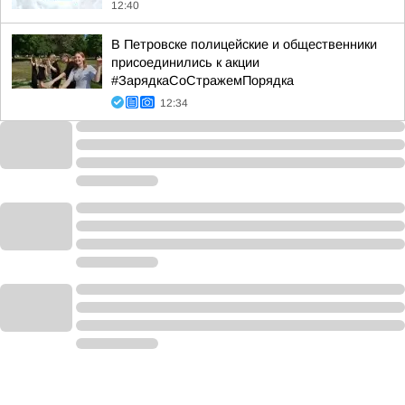
12:40
В Петровске полицейские и общественники
присоединились к акции
#ЗарядкаСоСтражемПорядка
12:34