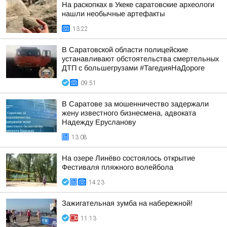
На раскопках в Укеке саратовские археологи
нашли необычные артефакты
13:22
В Саратовской области полицейские
устанавливают обстоятельства смертельных
ДТП с большегрузами #ТагедияНаДороге
09:51
В Саратове за мошенничество задержали
жену известного бизнесмена, адвоката
Надежду Ерусланову
13:08
На озере Линёво состоялось открытие
Фестиваля пляжного волейбола
14:23
Зажигательная зумба на набережной!
11:13