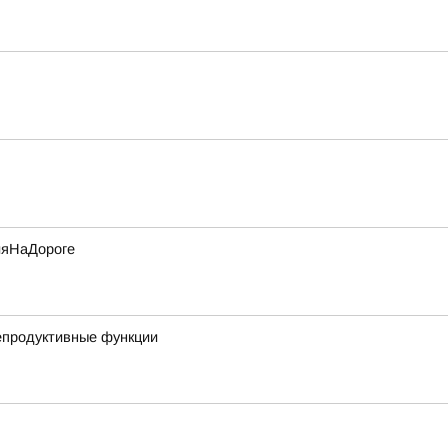
ияНаДороге
репродуктивные функции