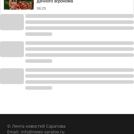
дачного агронома
06:25
© Лента новостей Саратова
Email:
info@news-saratov.ru