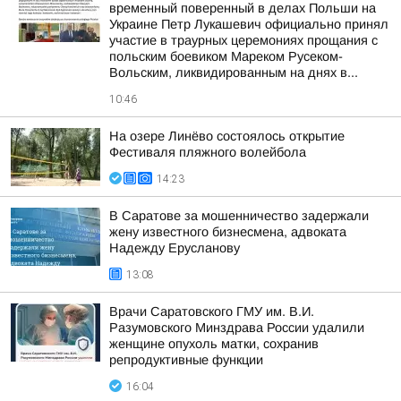
временный поверенный в делах Польши на
Украине Петр Лукашевич официально принял
участие в траурных церемониях прощания с
польским боевиком Мареком Русеком-
Вольским, ликвидированным на днях в...
10:46
На озере Линёво состоялось открытие
Фестиваля пляжного волейбола
14:23
В Саратове за мошенничество задержали
жену известного бизнесмена, адвоката
Надежду Ерусланову
13:08
Врачи Саратовского ГМУ им. В.И.
Разумовского Минздрава России удалили
женщине опухоль матки, сохранив
репродуктивные функции
16:04