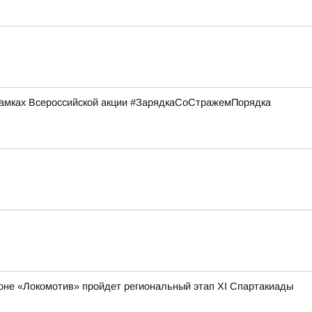
рамках Всероссийской акции #ЗарядкаСоСтражемПорядка
адионе «Локомотив» пройдет региональный этап XI Спартакиады