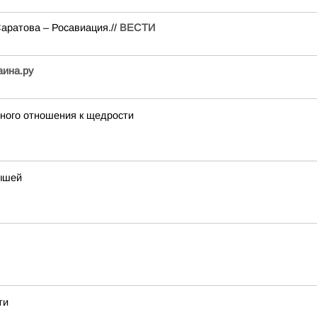
аратова – Росавиация.//
ВЕСТИ
аина.ру
жного отношения к щедрости
лышей
ти