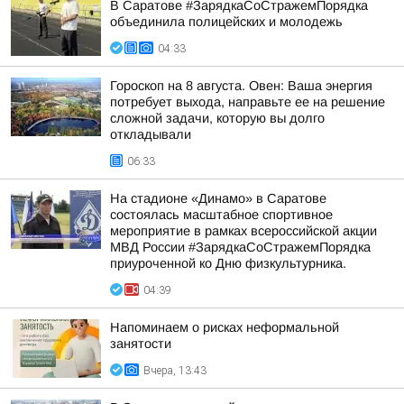
В Саратове #ЗарядкаСоСтражемПорядка
объединила полицейских и молодежь
04:33
Гороскоп на 8 августа. Овен: Ваша энергия
потребует выхода, направьте ее на решение
сложной задачи, которую вы долго
откладывали
06:33
На стадионе «Динамо» в Саратове
состоялась масштабное спортивное
мероприятие в рамках всероссийской акции
МВД России #ЗарядкаСоСтражемПорядка
приуроченной ко Дню физкультурника.
04:39
Напоминаем о рисках неформальной
занятости
Вчера, 13:43