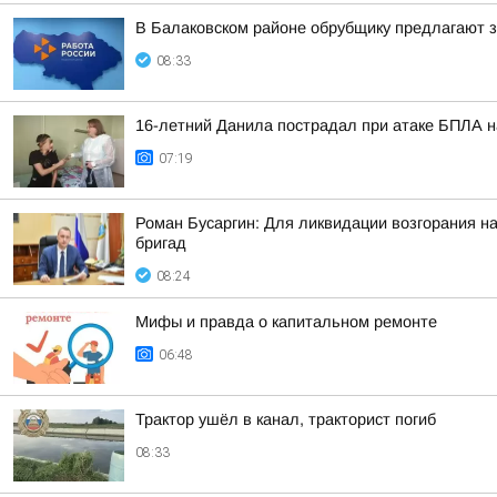
В Балаковском районе обрубщику предлагают з
08:33
16-летний Данила пострадал при атаке БПЛА на
07:19
Роман Бусаргин: Для ликвидации возгорания н
бригад
08:24
Мифы и правда о капитальном ремонте
06:48
Трактор ушёл в канал, тракторист погиб
08:33