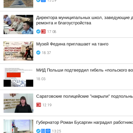
15:29
Директора муниципальных школ, заведующие де
ремонта и благоустройства
17:08
Музей Федина приглашает на танго
18:37
МИД Польши подтвердил гибель «польского во
18:03
Саратовские полицейские "накрыли" подпольны
12:19
Губернатор Роман Бусаргин наградил работник
13:25