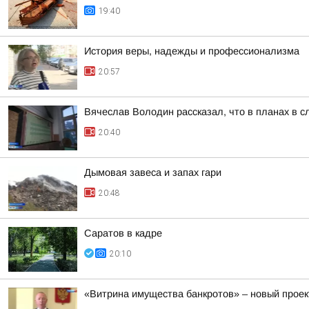
19:40
История веры, надежды и профессионализма
20:57
Вячеслав Володин рассказал, что в планах в 
20:40
Дымовая завеса и запах гари
20:48
Саратов в кадре
20:10
«Витрина имущества банкротов» – новый проек