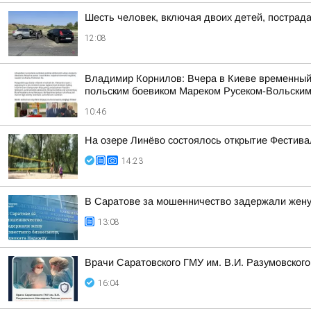
Шесть человек, включая двоих детей, пострад
12:08
Владимир Корнилов: Вчера в Киеве временный
польским боевиком Мареком Русеком-Вольским,
10:46
На озере Линёво состоялось открытие Фестив
14:23
В Саратове за мошенничество задержали жену
13:08
Врачи Саратовского ГМУ им. В.И. Разумовског
16:04