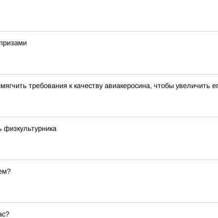
рпризами
мягчить требования к качеству авиакеросина, чтобы увеличить е
ь физкультурника
ем?
ас?