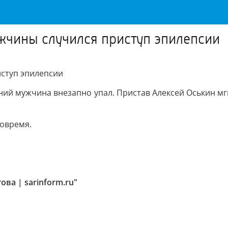
ужчины случился приступ эпилепсии
иступ эпилепсии
етний мужчина внезапно упал. Пристав Алексей Оськин м
овремя.
ва | sarinform.ru"