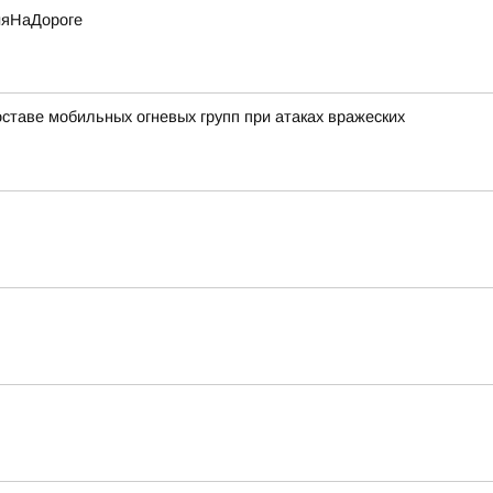
ияНаДороге
ставе мобильных огневых групп при атаках вражеских