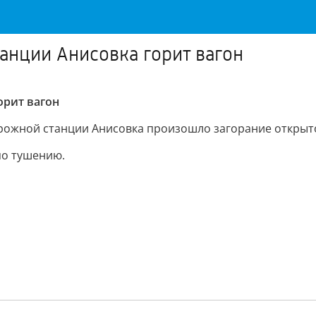
анции Анисовка горит вагон
орит вагон
рожной станции Анисовка произошло загорание открыто
по тушению.