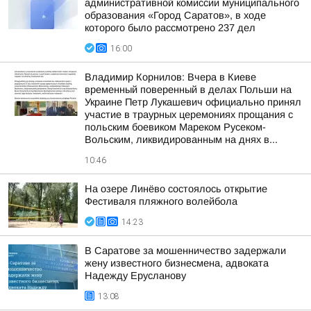
административной комиссии муниципального
образования «Город Саратов», в ходе
которого было рассмотрено 237 дел
16:00
Владимир Корнилов: Вчера в Киеве
временный поверенный в делах Польши на
Украине Петр Лукашевич официально принял
участие в траурных церемониях прощания с
польским боевиком Мареком Русеком-
Вольским, ликвидированным на днях в...
10:46
На озере Линёво состоялось открытие
Фестиваля пляжного волейбола
14:23
В Саратове за мошенничество задержали
жену известного бизнесмена, адвоката
Надежду Ерусланову
13:08