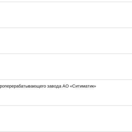
сороперерабатывающего завода АО «Ситиматик»