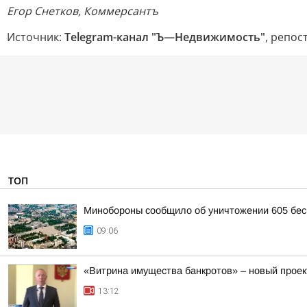
Егор Снетков, Коммерсантъ
Источник:
Telegram-канал "Ъ—Недвижимость"
, репос
ТОП
Минобороны сообщило об уничтожении 605 бес
09:06
«Витрина имущества банкротов» – новый проек
13:12