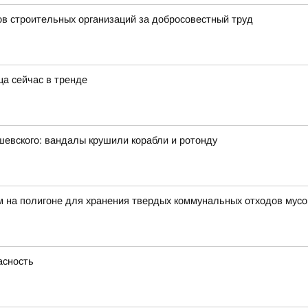
ов строительных организаций за добросовестный труд
ца сейчас в тренде
евского: вандалы крушили корабли и ротонду
ем на полигоне для хранения твердых коммунальных отходов му
асность