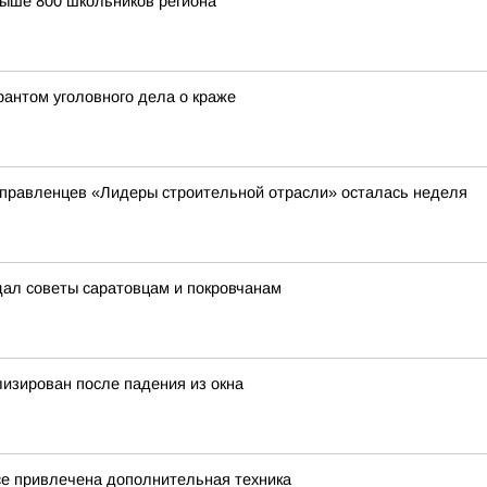
выше 800 школьников региона
рантом уголовного дела о краже
 управленцев «Лидеры строительной отрасли» осталась неделя
дал советы саратовцам и покровчанам
лизирован после падения из окна
се привлечена дополнительная техника