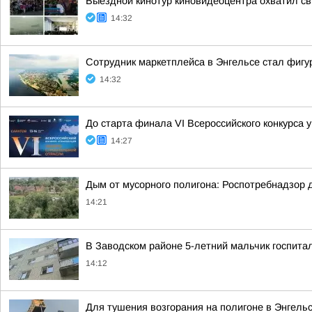
Выездной кинотур киновидеоцентра охватил с
14:32
Сотрудник маркетплейса в Энгельсе стал фигу
14:32
До старта финала VI Всероссийского конкурса
14:27
Дым от мусорного полигона: Роспотребнадзор 
14:21
В Заводском районе 5-летний мальчик госпита
14:12
Для тушения возгорания на полигоне в Энгель