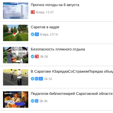
Прогноз погоды на 8 августа
Вчера, 15:07
Саратов в кадре
Вчера, 20:16
Безопасность пляжного отдыха
08:09
В Саратове #ЗарядкаСоСтражемПорядка объед
04:33
Педагогов-библиотекарей Саратовской области
08:06