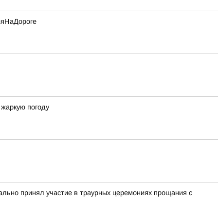
ияНаДороге
 жаркую погоду
льно принял участие в траурных церемониях прощания с