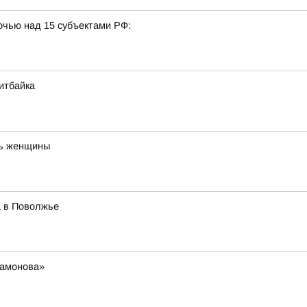
очью над 15 субъектами РФ:
итбайка
нь женщины
а в Поволжье
Мамонова»