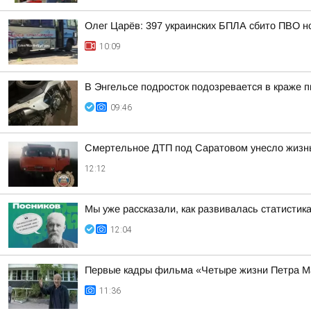
Олег Царёв: 397 украинских БПЛА сбито ПВО н
10:09
В Энгельсе подросток подозревается в краже п
09:46
Смертельное ДТП под Саратовом унесло жиз
12:12
Мы уже рассказали, как развивалась статистик
12:04
Первые кадры фильма «Четыре жизни Петра 
11:36