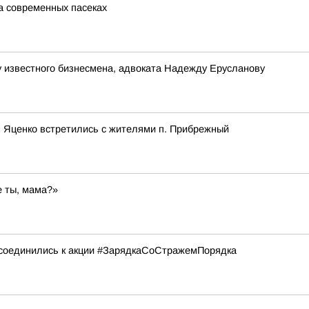
а современных пасеках
 известного бизнесмена, адвоката Надежду Ерусланову
 Яценко встретились с жителями п. Прибрежный
е ты, мама?»
исоединились к акции #ЗарядкаСоСтражемПорядка