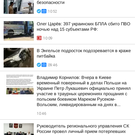
безопасности
10:52
Олег Царёв: 397 украинских БПЛА сбито ПВО
ночью над 15 субъектами РФ:
10:09
В Энгельсе подросток подозревается в краже
питбайка
09:46
Владимир Корнилов: Вчера в Киеве
временный поверенный в делах Польши на
Украине Петр Лукашевич официально принял
участие в траурных церемониях прощания с
польским боевиком Мареком Русеком-
Вольским, ликвидированным на днях в...
10:46
Руководитель регионального управления СК
России провел личный прием потерпевших