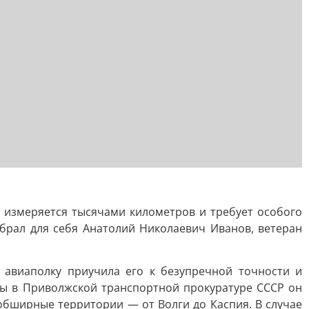
 измеряется тысячами километров и требует особого
рал для себя Анатолий Николаевич Иванов, ветеран
 авиаполку приучила его к безупречной точности и
ты в Приволжской транспортной прокуратуре СССР он
обширные территории — от Волги до Каспия. В случае