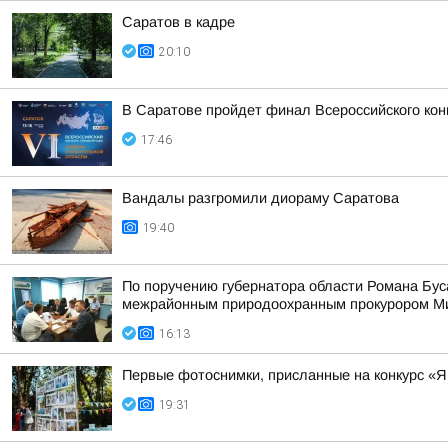
Саратов в кадре
20:10
В Саратове пройдет финал Всероссийского кон
17:46
Вандалы разгромили диораму Саратова
19:40
По поручению губернатора области Романа Бу
межрайонным природоохранным прокурором Мих
16:13
Первые фотоснимки, присланные на конкурс «Я
19:31