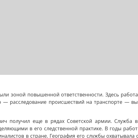
были зоной повышенной ответственности. Здесь работа
 — расследование происшествий на транспорте — выб
ич получил еще в рядах Советской армии. Служба в
деляющими в его следственной практике. В годы рабо
иналистов в стране. География его службы охватывала 