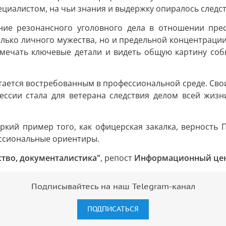
циалистом, на чьи знания и выдержку опиралось следст
ние резонансного уголовного дела в отношении пре
олько личного мужества, но и предельной концентрации
дмечать ключевые детали и видеть общую картину соб
стается востребованным в профессиональной среде. Сво
ссии стала для ветерана следствия делом всей жизн
кий пример того, как офицерская закалка, верность П
ессиональные ориентиры.
ество, документалистика"
, репост
Информационный цен
Подписывайтесь на наш Telegram-канал
ПОДПИСАТЬСЯ