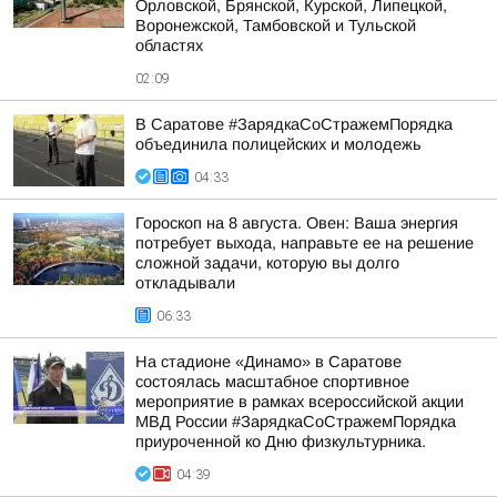
Орловской, Брянской, Курской, Липецкой,
Воронежской, Тамбовской и Тульской
областях
02:09
В Саратове #ЗарядкаСоСтражемПорядка
объединила полицейских и молодежь
04:33
Гороскоп на 8 августа. Овен: Ваша энергия
потребует выхода, направьте ее на решение
сложной задачи, которую вы долго
откладывали
06:33
На стадионе «Динамо» в Саратове
состоялась масштабное спортивное
мероприятие в рамках всероссийской акции
МВД России #ЗарядкаСоСтражемПорядка
приуроченной ко Дню физкультурника.
04:39