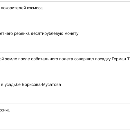
 покорителей космоса
етнего ребенка десятирублевую монету
ской земле после орбитального полета совершил посадку Герман 
 в усадьбе Борисова-Мусатова
ссика