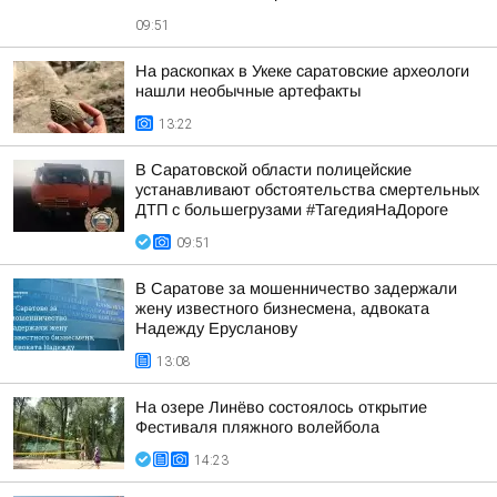
09:51
На раскопках в Укеке саратовские археологи
нашли необычные артефакты
13:22
В Саратовской области полицейские
устанавливают обстоятельства смертельных
ДТП с большегрузами #ТагедияНаДороге
09:51
В Саратове за мошенничество задержали
жену известного бизнесмена, адвоката
Надежду Ерусланову
13:08
На озере Линёво состоялось открытие
Фестиваля пляжного волейбола
14:23