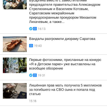
Бусаргина вместе с заместителями
председателя правительства Александром
Стрелюхиным и Василием Котовым,
Саратовским межрайонным
природоохранным прокурором Михаилом
Лихачевым, а также...
16:13
Вандалы разгромили диораму Саратова
19:40
Первые фотоснимки, присланные на конкурс
«Я в Детском парке» уже выставлены на
всеобщее обозрение
19:31
Лишённая прав мать получила 5 миллионов
за погибшего на СВО сына и попала под
статью
15:18