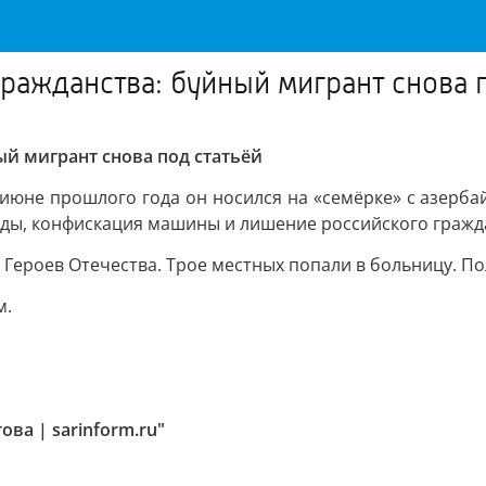
ражданства: буйный мигрант снова 
ый мигрант снова под статьёй
в июне прошлого года он носился на «семёрке» с азерб
оды, конфискация машины и лишение российского граждан
е Героев Отечества. Трое местных попали в больницу. П
м.
ва | sarinform.ru"