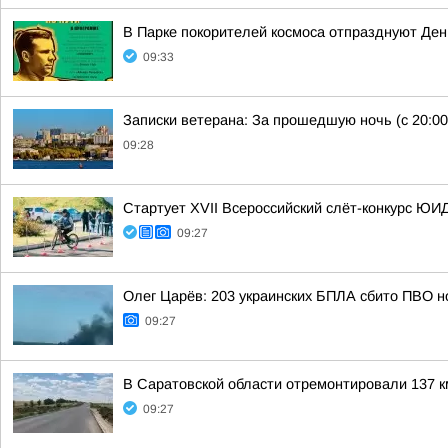
В Парке покорителей космоса отпразднуют Де
09:33
Записки ветерана: За прошедшую ночь (с 20:00
09:28
Стартует XVII Всероссийский слёт-конкурс ЮИД
09:27
Олег Царёв: 203 украинских БПЛА сбито ПВО н
09:27
В Саратовской области отремонтировали 137 км
09:27