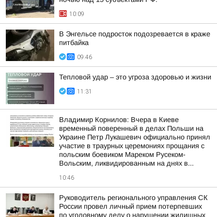
10:09
В Энгельсе подросток подозревается в краже
питбайка
09:46
Тепловой удар – это угроза здоровью и жизни
11:31
Владимир Корнилов: Вчера в Киеве
временный поверенный в делах Польши на
Украине Петр Лукашевич официально принял
участие в траурных церемониях прощания с
польским боевиком Мареком Русеком-
Вольским, ликвидированным на днях в...
10:46
Руководитель регионального управления СК
России провел личный прием потерпевших
по уголовному делу о нарушении жилищных