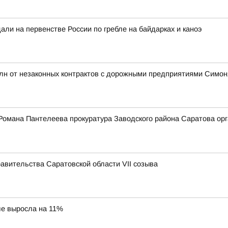
ли на первенстве России по гребле на байдарках и каноэ
млн от незаконных контрактов с дорожными предприятиями Симо
Романа Пантелеева прокуратура Заводского района Саратова орг
вительства Саратовской области VII созыва
ле выросла на 11%