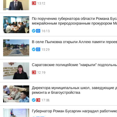
13:12
По поручению губернатора области Романа Бу
межрайонным природоохранным прокурором Мих
16:13
В селе Пылковка открыли Аллею памяти герое
15:29
Саратовские полицейские "накрыли" подпольны
12:19
Директора муниципальных школ, заведующие де
ремонта и благоустройства
17:08
Губернатор Роман Бусаргин наградил работник