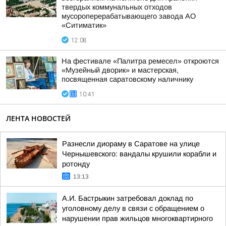
твердых коммунальных отходов
мусороперерабатывающего завода АО
«Ситиматик»
12:08
На фестивале «Палитра ремесел» откроются
«Музейный дворик» и мастерская,
посвященная саратовскому наличнику
10:41
ЛЕНТА НОВОСТЕЙ
Разнесли диораму в Саратове на улице
Чернышевского: вандалы крушили корабли и
ротонду
13:13
А.И. Бастрыкин затребовал доклад по
уголовному делу в связи с обращением о
нарушении прав жильцов многоквартирного