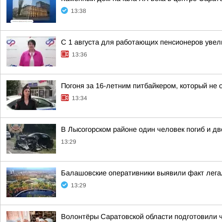
13:38
С 1 августа для работающих пенсионеров уве
13:36
Погоня за 16-летним питбайкером, который не
13:34
В Лысогорском районе один человек погиб и д
13:29
Балашовские оперативники выявили факт лега
13:29
Волонтёры Саратовской области подготовили 