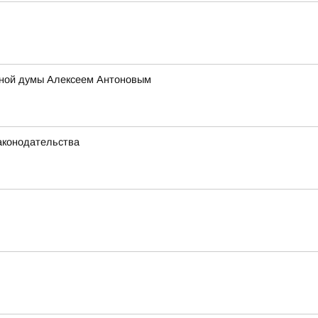
тной думы Алексеем Антоновым
аконодательства