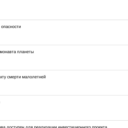
 опасности
смонавта планеты
акту смерти малолетней
и
ва доступен для реализации инвестиционного проекта