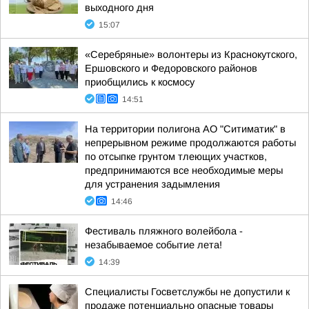
выходного дня
15:07
«Серебряные» волонтеры из Краснокутского,
Ершовского и Федоровского районов
приобщились к космосу
14:51
На территории полигона АО "Ситиматик" в
непрерывном режиме продолжаются работы
по отсыпке грунтом тлеющих участков,
предпринимаются все необходимые меры
для устранения задымления
14:46
Фестиваль пляжного волейбола -
незабываемое событие лета!
14:39
Специалисты Госветслужбы не допустили к
продаже потенциально опасные товары