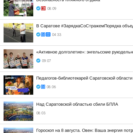
08:09
В Саратове #ЗарядкаСоСтражемПорядка объед
04:33
«Активное долголетие»: энгельсские рукодель
09:07
Педагогов-библиотекарей Саратовской области
08:06
Над Саратовской областью сбили БПЛА
08:03
Гороскоп на 8 августа. Овен: Ваша энергия по