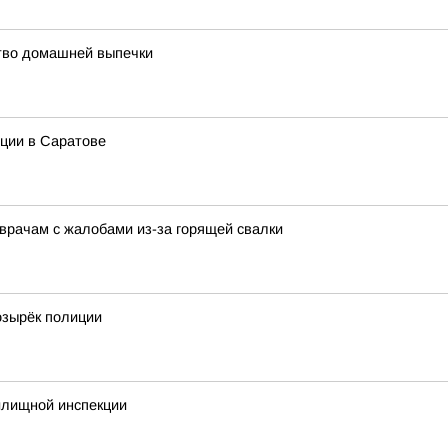
ство домашней выпечки
нции в Саратове
врачам с жалобами из-за горящей свалки
озырёк полиции
илищной инспекции