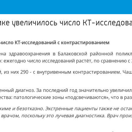
ке увеличилось число КТ-исследов
число КТ-исследований с контрастированием
на здравоохранения в Балаковской районной поликл
ежегодно число исследований растёт, по сравнению с 2
й, из них 290 - с внутривенным контрастированием. Чащ
нный диагноз. За последний год значительно увеличил
ства: патологические зоны «подсвечиваются», что в ра
жиме и безотказно. Экстренные пациенты также не остаю
рачом, поскольку это лучевая диагностика. Врач произ