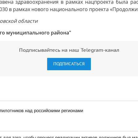
вена здравоохранения в рамках нацпроекта была расс
030 в рамках нового национального проекта «Продолжит
овской области
го муниципального района"
Подписывайтесь на наш Telegram-канал
ПОДПИСАТЬСЯ
пилотников над российскими регионами
т для того, чтобы процесс реализации активов должников был 