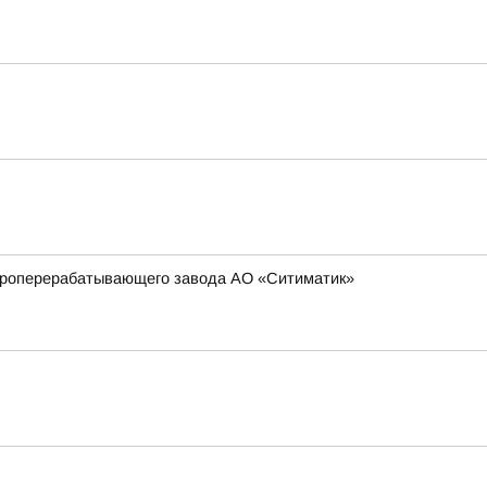
сороперерабатывающего завода АО «Ситиматик»