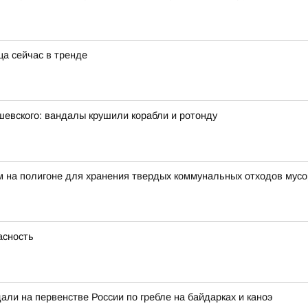
ца сейчас в тренде
евского: вандалы крушили корабли и ротонду
ем на полигоне для хранения твердых коммунальных отходов му
асность
ли на первенстве России по гребле на байдарках и каноэ