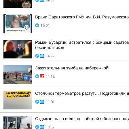
09:51
Врачи Саратовского ГМУ им. В.И. Разумовског
16:04
Роман Бусаргин: Встретился с бойцами сарато
беспилотников
14:22
Зажигательная зумба на набережной!
11:13
Столбики термометров растут… Подготовили дл
11:01
Отдыхаешь на воде, не забывай о безопасност
10:52