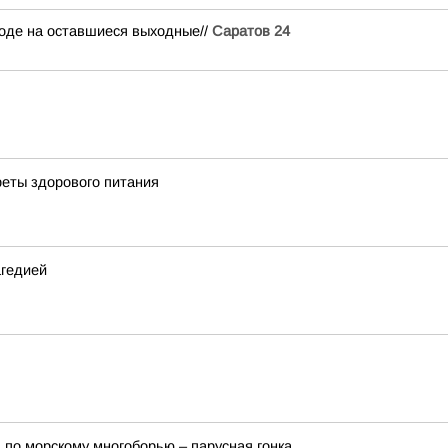
огоде на оставшиеся выходные//
Саратов 24
реты здорового питания
агедией
 по морскому многоборью – парусная гонка