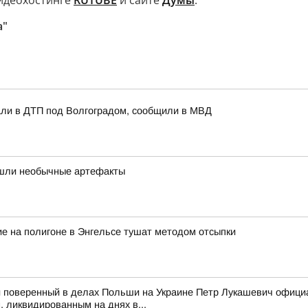
видеохостинге
RUTUBE
и сайте
Думы
.
а"
али в ДТП под Волгоградом, сообщили в МВД
нашли необычные артефакты
е на полигоне в Энгельсе тушат методом отсыпки
 поверенный в делах Польши на Украине Петр Лукашевич официа
 ликвидированным на днях в...