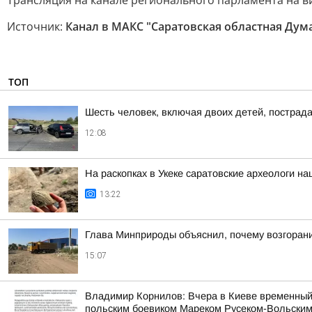
Трансляция на канале регионального парламента на 
Источник:
Канал в МАКС "Саратовская областная Дум
ТОП
Шесть человек, включая двоих детей, пострад
12:08
На раскопках в Укеке саратовские археологи 
13:22
Глава Минприроды объяснил, почему возгорани
15:07
Владимир Корнилов: Вчера в Киеве временный
польским боевиком Мареком Русеком-Вольским,