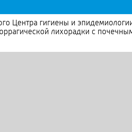
ого Центра гигиены и эпидемиологи
оррагической лихорадки с почечны