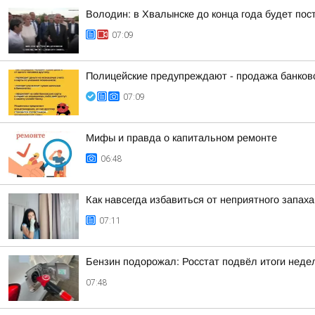
Володин: в Хвалынске до конца года будет по
07:09
Полицейские предупреждают - продажа банко
07:09
Мифы и правда о капитальном ремонте
06:48
Как навсегда избавиться от неприятного запах
07:11
Бензин подорожал: Росстат подвёл итоги неде
07:48