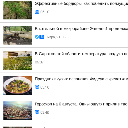
Эффективные бордюры: как победить ползущий
06:10
В котельной в микрорайоне Энгельс1 продолжа
Вчера, 21:03
В Саратовской области температура воздуха п
06:07
Праздник вкусов: испанская Фидеуа с креветка
05:10
Гороскоп на 6 августа. Овны ощутят прилив тв
05:48