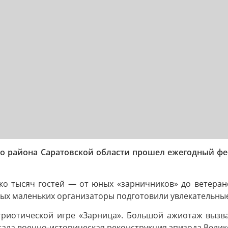
кого района Саратовской области прошел ежегодный
ько тысяч гостей — от юных «зарничников» до ветеран
амых маленьких организаторы подготовили увлекательны
риотической игре «Зарница». Большой ажиотаж вызва
стала военно-историческая реконструкция эпизода Вели