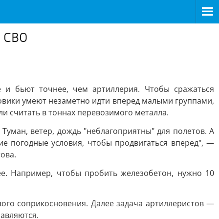
е СВО
е и бьют точнее, чем артиллерия. Чтобы сражаться
овики умеют незаметно идти вперед малыми группами,
ли считать в тоннах перевозимого металла.
уман, ветер, дождь "неблагоприятны" для полетов. А
ие погодные условия, чтобы продвигаться вперед", —
ова.
ее. Например, чтобы пробить железобетон, нужно 10
вого соприкосновения. Далее задача артиллеристов —
равляются.