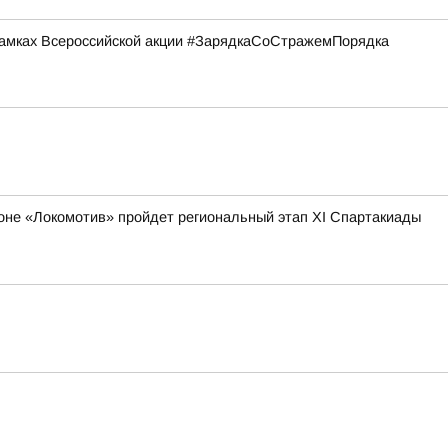
рамках Всероссийской акции #ЗарядкаСоСтражемПорядка
адионе «Локомотив» пройдет региональный этап XI Спартакиады