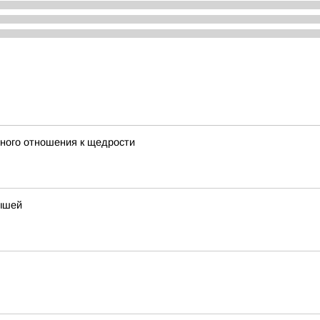
жного отношения к щедрости
лышей