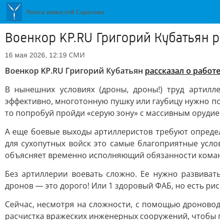
Военкор KP.RU Григорий Кубатьян р
СМИ
16 мая 2026, 12:19
Военкор KP.RU Григорий Кубатьян
рассказал о работ
В нынешних условиях (дроны, дроны!) труд артилл
эффективно, многотонную пушку или гаубицу нужно п
то попробуй пройди «серую зону» с массивным орудием
А еще боевые выходы артиллеристов требуют определ
для сухопутных войск это самые благоприятные усло
объясняет временно исполняющий обязанности коман
Без артиллерии воевать сложно. Ее нужно развиват
дронов — это дорого! Или 1 здоровый ФАБ, но есть ри
Сейчас, несмотря на сложности, с помощью дроновод
расчистка вражеских инженерных сооружений, чтобы пе