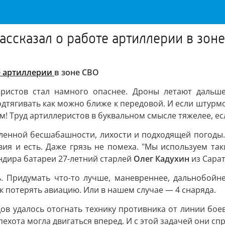
ассказал о работе артиллерии в зон
е артиллерии
в зоне СВО
еристов стал намного опаснее. Дроны летают дальш
одтягивать как можно ближе к передовой. И если штурм
! Труд артиллеристов в буквальном смысле тяжелее, ес
енной бесшабашности, лихости и подходящей погоды. Т
вия и есть. Даже грязь не помеха. "Мы используем так
дира батареи 27-летний старлей
Олег Кадухин
из Сарат
ь. Придумать что-то лучше, маневреннее, дальнобойн
ск потерять авиацию. Или в нашем случае — 4 снаряда.
ов удалось отогнать технику противника от линии бое
хота могла двигаться вперед. И с этой задачей они сп