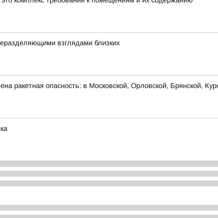
- это комплекс требований к помещениям и их содержанию
 неразделяющими взглядами близких
на ракетная опасность: в Московской, Орловской, Брянской, Кур
ка