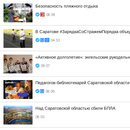
Безопасность пляжного отдыха
08:09
В Саратове #ЗарядкаСоСтражемПорядка объед
04:33
«Активное долголетие»: энгельсские рукодель
09:07
Педагогов-библиотекарей Саратовской области
08:06
Над Саратовской областью сбили БПЛА
08:03