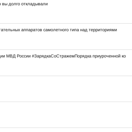
ую вы долго откладывали
ательных аппаратов самолетного типа над территориями
кции МВД России #ЗарядкаСоСтражемПорядка приуроченной ко