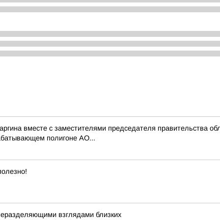
саргина вместе с заместителями председателя правительства 
абатывающем полигоне АО...
полезно!
 неразделяющими взглядами близких