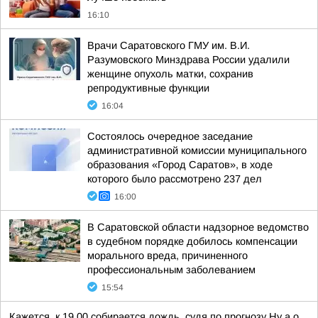
16:10
Врачи Саратовского ГМУ им. В.И.
Разумовского Минздрава России удалили
женщине опухоль матки, сохранив
репродуктивные функции
16:04
Состоялось очередное заседание
административной комиссии муниципального
образования «Город Саратов», в ходе
которого было рассмотрено 237 дел
16:00
В Саратовской области надзорное ведомство
в судебном порядке добилось компенсации
морального вреда, причиненного
профессиональным заболеванием
15:54
Кажется, к 19.00 собирается дождь, судя по прогнозу Ну а о