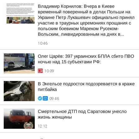
Владимир Корнилов: Вчера в Киеве
временный поверенный в делах Польши на
Украине Петр Лукашевич официально принял
участие в траурных церемониях прощания с
польским боевиком Мареком Русеком-
Вольским, ликвидированным на днях в...
10:46
Олег Царёв: 397 украинских БПЛА сбито ПВО
ночью над 15 субъектами РФ:
10:09
В Энгельсе подросток подозревается в краже
питбайка
09:46
Смертельное ДТП под Саратовом унесло
жизнь женщины
12:12