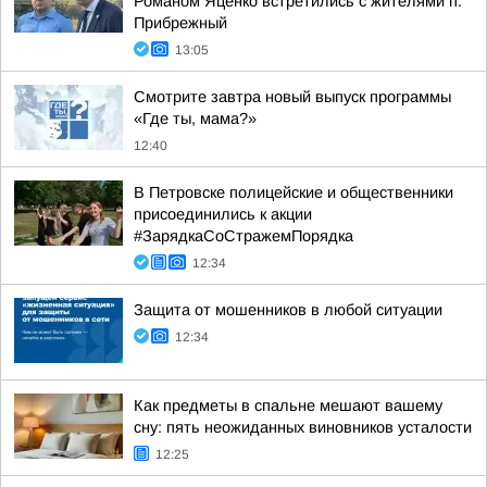
Романом Яценко встретились с жителями п.
Прибрежный
13:05
Смотрите завтра новый выпуск программы
«Где ты, мама?»
12:40
В Петровске полицейские и общественники
присоединились к акции
#ЗарядкаСоСтражемПорядка
12:34
Защита от мошенников в любой ситуации
12:34
Как предметы в спальне мешают вашему
сну: пять неожиданных виновников усталости
12:25