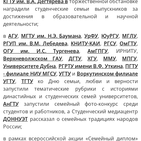
КГТУ им. В.А. Дегтярева в
торжественной обстановке
наградили студенческие семьи выпускников за
достижения в образовательной и научной
деятельности;
в
АГУ
,
МГТУ им. Н.Э. Баумана
,
УрФУ
,
ЮуРГУ
,
МГЛУ
,
РГУП им. В.М. Лебедева
,
КНИТУ-КАИ
,
РГСУ
,
ОмГТУ
,
ОГУ им. И.С. Тургенева
,
АмГПГУ
,
ИРНИТУ,
Верхневолжском ГАУ
,
ДГТУ
,
ХГУ
,
ММУ
,
МПГУ
,
Университете Дубна
,
РГРТУ имени В.Ф. Уткина
,
ПГТУ
- филиале НИУ МГСУ
,
УГТУ
и
Воркутинском филиале
УГТУ
,
ТГТУ
ко Дню семьи, любви и верности
запустили тематические рубрики с историями
династийных и студенческих семей университетов,
АнГТУ
запустили семейный фото-конкурс среди
студентов и работников, а Студенческий медиацентр
ДОННУЭТ
рассказал о семейных традициях народов
России;
в рамках всероссийской акции «Семейный диплом»