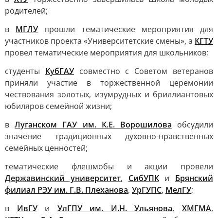
родителей;
в
МГЛУ
прошли тематические мероприятия для
участников проекта «Университетские смены», а
КГТУ
провел тематические мероприятия для школьников;
студенты
КубГАУ
совместно с Советом ветеранов
приняли участие в торжественной церемонии
чествования золотых, изумрудных и бриллиантовых
юбиляров семейной жизни;
в
Луганском ГАУ им. К.Е. Ворошилова
обсудили
значение традиционных духовно-нравственных
семейных ценностей;
тематические флешмобы и акции провели
Державинский университет
,
СибУПК
и
Брянский
филиал РЭУ им. Г.В. Плеханова
,
УрГУПС
,
МелГУ
;
в
ИвГУ
и
УлГПУ им. И.Н. Ульянова
,
ХМГМА
,