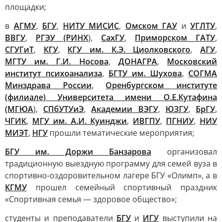
площадки;
в
АГМУ
,
БГУ
,
НИТУ МИСИС
,
Омском ГАУ
и
УГЛТУ
,
ВВГУ
,
РГЭУ (РИНХ
),
СахГУ
,
Приморском ГАТУ
,
СГУГиТ
,
КГУ
,
КГУ им. К.Э. Циолковского
,
АГУ
,
МГТУ им. Г.И. Носова
,
ДОНАГРА
,
Московский
институт психоанализа
,
БГТУ им. Шухова
,
СОГМА
Минздрава России
,
Оренбургском институте
(филиале) Университета имени О.Е.Кутафина
(МГЮА
),
СПбУТУиЭ
,
Академии ВЭГУ
,
ЮЗГУ
,
БрГУ
,
ЧГИК
,
МГУ им. А.И. Куинджи
,
ИВГПУ
,
ПГНИУ
,
НИУ
МИЭТ
,
НГУ
прошли тематические мероприятия;
БГУ им. Доржи Банзарова
организовал
традиционную выездную программу для семей вуза в
спортивно-оздоровительном лагере БГУ «Олимп», а в
КГМУ
прошел семейный спортивный праздник
«Спортивная семья — здоровое общество»;
студенты и преподаватели
БГУ
и
ИГУ
выступили на