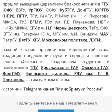
прошли выездные церемонии бракосочетания в
ГГУ
,
ЮФУ
, ВВГУ,
УрГЮУ
, СКФУ,
КубТГУ
, ДонГТУ,
ЮРГПУ
(НПИ
),
ПГТУ
,
ТГУ
, КемГУ, РНИМУ им. Н.И. Пирогова,
МФЮА, ГУЗ,
БГМУ
, РЭУ им. Г.В. Плеханова, НВПИ
НИЯУ МИФИ,
СГУ им. Н.Г. Чернышевского
, ТвГУ, СФУ,
СГТУ им. Гагарина Ю.А., МГУ им. А.И. Куинджи,
МАУ
,
ПетрГУ,
ВятГУ
,
ХГУ
,
Московском политехе
,
ЛЭТИ
;
важной частью праздничных мероприятий стала
традиция предложения руки и сердца и заветное
слово: «Согласна». Поздравляем студентов и
выпускников
ТПУ
,
Ярославского ГАУ
,
Омского ГАУ
,
ВолгГМУ
,
Брянского филиала РЭУ им. Г. В.
Плеханова
с этим важным шагом.
Источник:
Telegram-канал "Минобрнауки России"
Подписывайтесь на наш Telegram-канал