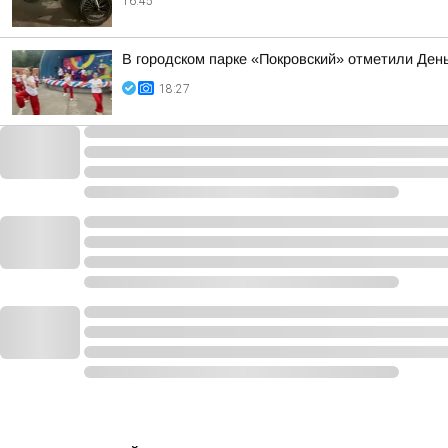
16:45
В городском парке «Покровский» отметили Ден
18:27