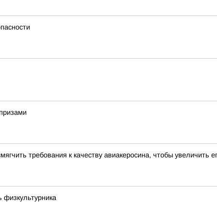
опасности
рпризами
мягчить требования к качеству авиакеросина, чтобы увеличить е
ь физкультурника