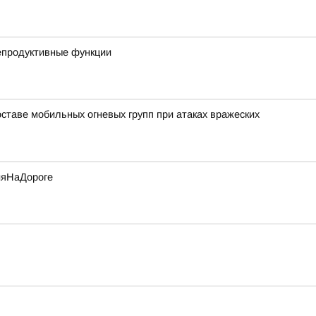
репродуктивные функции
ставе мобильных огневых групп при атаках вражеских
ияНаДороге