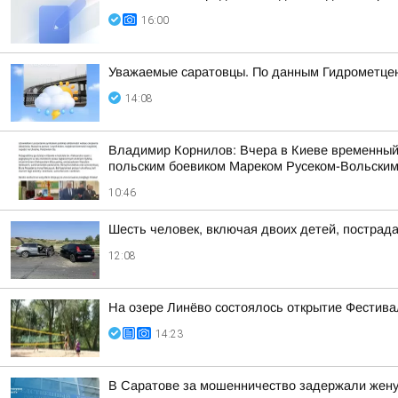
16:00
Уважаемые саратовцы. По данным Гидрометцент
14:08
Владимир Корнилов: Вчера в Киеве временный
польским боевиком Мареком Русеком-Вольским,
10:46
Шесть человек, включая двоих детей, пострад
12:08
На озере Линёво состоялось открытие Фестив
14:23
В Саратове за мошенничество задержали жену