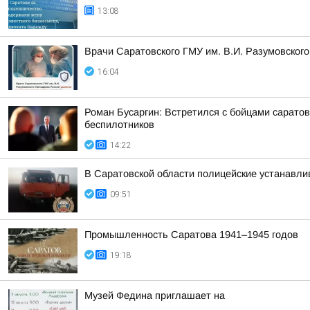
13:08
Врачи Саратовского ГМУ им. В.И. Разумовског
16:04
Роман Бусаргин: Встретился с бойцами сарато
беспилотников
14:22
В Саратовской области полицейские устанавл
09:51
Промышленность Саратова 1941–1945 годов
19:18
Музей Федина приглашает на