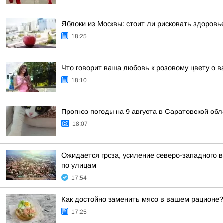
Яблоки из Москвы: стоит ли рисковать здоровь
18:25
Что говорит ваша любовь к розовому цвету о в
18:10
Прогноз погоды на 9 августа в Саратовской обл
18:07
Ожидается гроза, усиление северо-западного в
по улицам
17:54
Как достойно заменить мясо в вашем рационе?
17:25