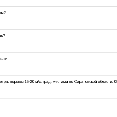
ем?
ас?
асти
етра, порывы 15-20 м/с, град, местами по Саратовской области,