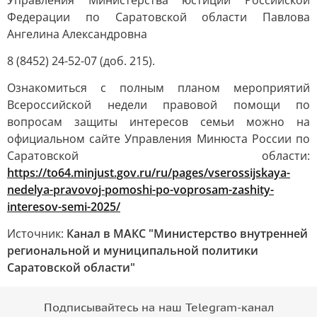
Управления Министерства юстиции Российской
Федерации по Саратовской области Павлова
Ангелина Александровна
8 (8452) 24-52-07 (доб. 215).
Ознакомиться с полным планом мероприятий
Всероссийской недели правовой помощи по
вопросам защиты интересов семьи можно на
официальном сайте Управления Минюста России по
Саратовской области:
https://to64.minjust.gov.ru/ru/pages/vserossijskaya-
nedelya-pravovoj-pomoshi-po-voprosam-zashity-
interesov-semi-2025/
Источник:
Канал в МАКС "Министерство внутренней
региональной и муниципальной политики
Саратовской области"
Подписывайтесь на наш Telegram-канал