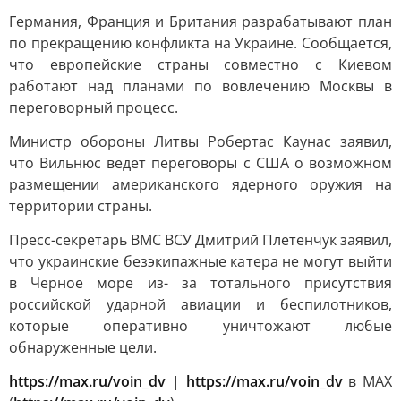
Германия, Франция и Британия разрабатывают план
по прекращению конфликта на Украине. Сообщается,
что европейские страны совместно с Киевом
работают над планами по вовлечению Москвы в
переговорный процесс.
Министр обороны Литвы Робертас Каунас заявил,
что Вильнюс ведет переговоры с США о возможном
размещении американского ядерного оружия на
территории страны.
Пресс-секретарь ВМС ВСУ Дмитрий Плетенчук заявил,
что украинские безэкипажные катера не могут выйти
в Черное море из- за тотального присутствия
российской ударной авиации и беспилотников,
которые оперативно уничтожают любые
обнаруженные цели.
https://max.ru/voin_dv
|
https://max.ru/voin_dv
в MAX