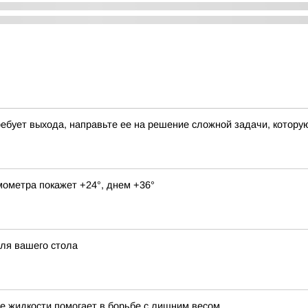
требует выхода, направьте ее на решение сложной задачи, котор
мометра покажет +24°, днем +36°
для вашего стола
ие жидкости помогает в борьбе с лишним весом