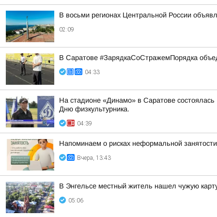
В восьми регионах Центральной России объявле
02:09
В Саратове #ЗарядкаСоСтражемПорядка объед
04:33
На стадионе «Динамо» в Саратове состоялась
Дню физкультурника.
04:39
Напоминаем о рисках неформальной занятости
Вчера, 13:43
В Энгельсе местный житель нашел чужую карту
05:06