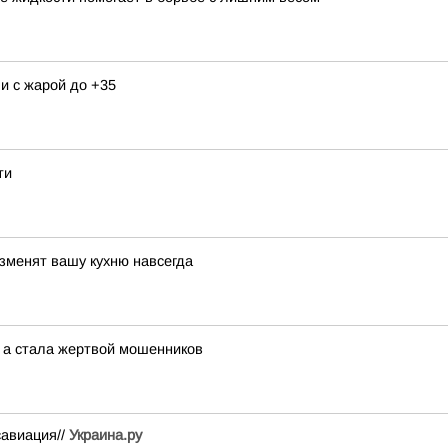
и с жарой до +35
ти
изменят вашу кухню навсегда
, а стала жертвой мошенников
савиация//
Украина.ру