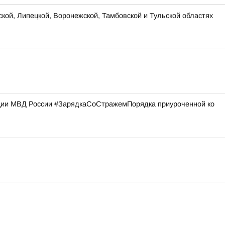
ской, Липецкой, Воронежской, Тамбовской и Тульской областях
кции МВД России #ЗарядкаСоСтражемПорядка приуроченной ко