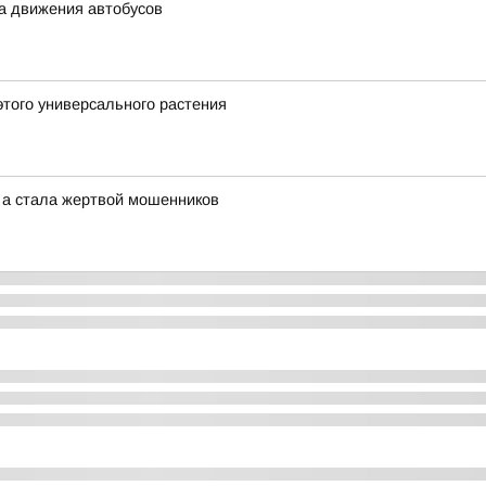
ма движения автобусов
этого универсального растения
, а стала жертвой мошенников