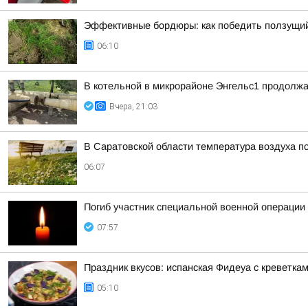
Эффективные бордюры: как победить ползущий
06:10
В котельной в микрорайоне Энгельс1 продолжа
Вчера, 21:03
В Саратовской области температура воздуха п
06:07
Погиб участник специальной военной операци
07:57
Праздник вкусов: испанская Фидеуа с креветка
05:10