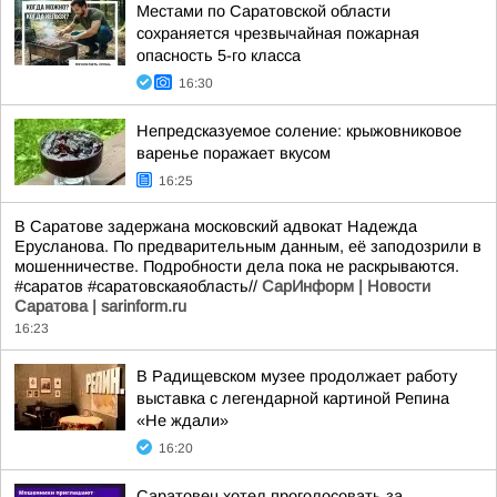
Местами по Саратовской области
сохраняется чрезвычайная пожарная
опасность 5-го класса
16:30
Непредсказуемое соление: крыжовниковое
варенье поражает вкусом
16:25
В Саратове задержана московский адвокат Надежда
Ерусланова. По предварительным данным, её заподозрили в
мошенничестве. Подробности дела пока не раскрываются.
#саратов #саратовскаяобласть//
СарИнформ | Новости
Саратова | sarinform.ru
16:23
В Радищевском музее продолжает работу
выставка с легендарной картиной Репина
«Не ждали»
16:20
Саратовец хотел проголосовать за