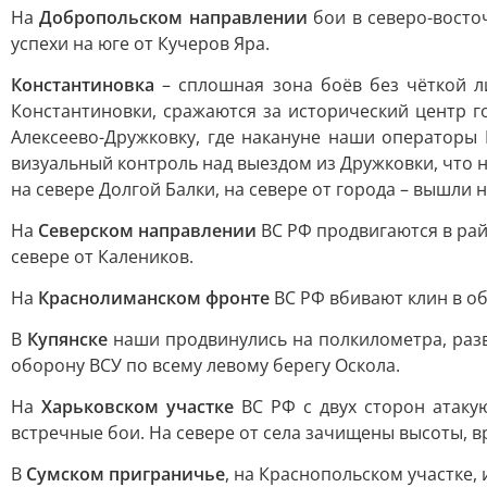
На
Добропольском направлении
бои в северо-восточ
успехи на юге от Кучеров Яра.
Константиновка
– сплошная зона боёв без чёткой л
Константиновки, сражаются за исторический центр 
Алексеево-Дружковку, где накануне наши операторы
визуальный контроль над выездом из Дружковки, что н
на севере Долгой Балки, на севере от города – вышли 
На
Северском направлении
ВС РФ продвигаются в райо
севере от Калеников.
На
Краснолиманском фронте
ВС РФ вбивают клин в об
В
Купянске
наши продвинулись на полкилометра, разв
оборону ВСУ по всему левому берегу Оскола.
На
Харьковском участке
ВС РФ с двух сторон атакую
встречные бои. На севере от села зачищены высоты, в
В
Сумском приграничье
, на Краснопольском участке,