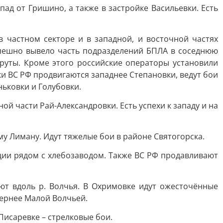
ад от Гришино, а также в застройке Васильевки. Есть
 частном секторе и в западной, и восточной частях
спешно вывело часть подразделений БПЛА в соседнюю
руты. Кроме этого российские операторы установили
ки ВС РФ продвигаются западнее Степановки, ведут бои
ньковки и Голубовки.
й части Рай-Александровки. Есть успехи к западу и на
у Лиману. Идут тяжелые бои в районе Святогорска.
ции рядом с хлебозаводом. Также ВС РФ продавливают
ют вдоль р. Волчья. В Охримовке идут ожесточённые
вернее Малой Волчьей.
Писаревке – стрелковые бои.