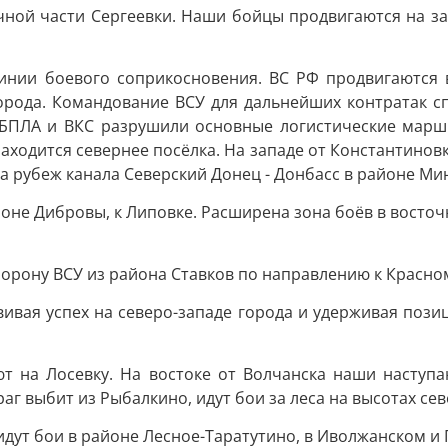
ной части Сергеевки. Наши бойцы продвигаются на зап
инии боевого соприкосновения. ВС РФ продвигаются в
города. Командование ВСУ для дальнейших контратак 
 БПЛА и ВКС разрушили основные логистические марш
аходится севернее посёлка. На западе от Константинов
на рубеж канала Северский Донец - Донбасс в районе Ми
не Дибровы, к Липовке. Расширена зона боёв в восточно
орону ВСУ из района Ставков по направлению к Красном
ивая успех на северо-западе города и удерживая пози
т на Лосевку. На востоке от Волчанска наши наступа
раг выбит из Рыбалкино, идут бои за леса на высотах се
 идут бои в районе Лесное-Таратутино, в Иволжанском и 