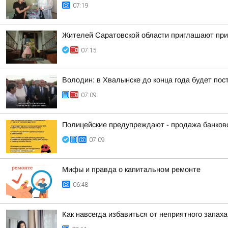
07:19
Жителей Саратовской области приглашают прин
07:15
Володин: в Хвалынске до конца года будет по
07:09
Полицейские предупреждают - продажа банко
07:09
Мифы и правда о капитальном ремонте
06:48
Как навсегда избавиться от неприятного запах