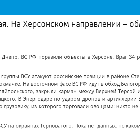
мая. На Херсонском направлении – о
Днепр. ВС РФ поразили объекты в Херсоне. Враг 34 р
группы ВСУ атакуют российские позиции в районе Сте
окмачке. На восточном фасе ВС РФ идут в обход Белого
уляйпольского, закрыли карман между Верхней Терсой 
кого. В Энергодаре по ударом дронов и артиллерии 
по грузовику, из которого торговали овощами: никто не
У на окраинах Терноватого. Пока нет данных, по каком