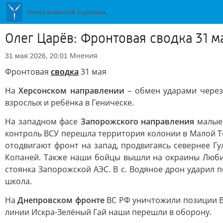
Олег Царёв: Фронтовая сводка 31 
Мнения
31 мая 2026, 20:01
Фронтовая
сводка
31 мая
На
Херсонском направлении
– обмен ударами через 
взрослых и ребёнка в Геническе.
На западном фасе
Запорожского направления
малые 
контроль ВСУ перешла территория колонии в Малой Т
отодвигают фронт на запад, продвигаясь севернее Г
Копаней. Также наши бойцы вышли на окраины Любиц
стоянка Запорожской АЭС. В с. Водяное дрон ударил 
школа.
На
Днепровском фронте
ВС РФ уничтожили позиции ВС
линии Искра-Зелёный Гай наши перешли в оборону.