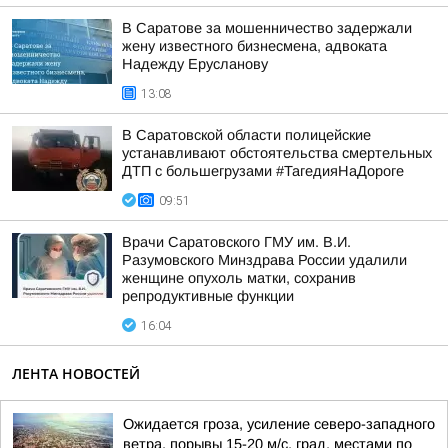
В Саратове за мошенничество задержали
жену известного бизнесмена, адвоката
Надежду Ерусланову
13:08
В Саратовской области полицейские
устанавливают обстоятельства смертельных
ДТП с большегрузами #ТагедияНаДороге
09:51
Врачи Саратовского ГМУ им. В.И.
Разумовского Минздрава России удалили
женщине опухоль матки, сохранив
репродуктивные функции
16:04
ЛЕНТА НОВОСТЕЙ
Ожидается гроза, усиление северо-западного
ветра, порывы 15-20 м/с, град, местами по