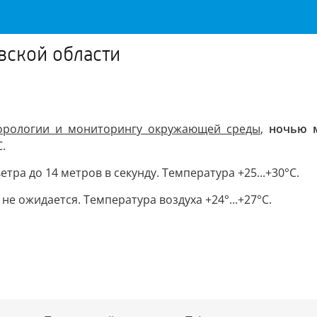
вской области
орологии и мониторингу окружающей среды
,
ночью 
.
ра до 14 метров в секунду. Температура +25...+30°С.
не ожидается. Температура воздуха +24°...+27°С.