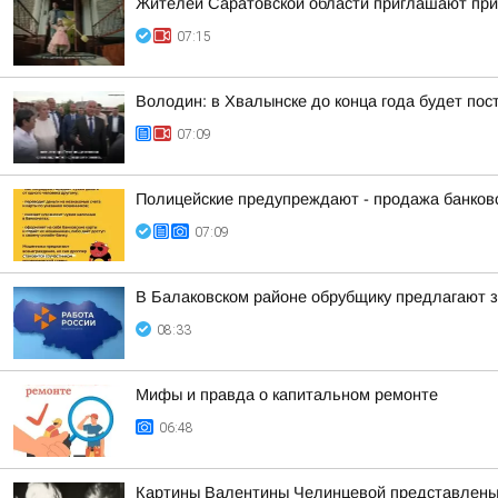
Жителей Саратовской области приглашают прин
07:15
Володин: в Хвалынске до конца года будет по
07:09
Полицейские предупреждают - продажа банко
07:09
В Балаковском районе обрубщику предлагают з
08:33
Мифы и правда о капитальном ремонте
06:48
Картины Валентины Челинцевой представлены