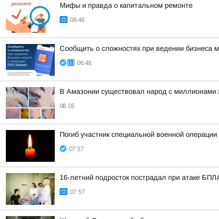
Мифы и правда о капитальном ремонте
06:48
Сообщить о сложностях при ведении бизнеса
06:48
В Амазонии существовал народ с миллионами
08:05
Погиб участник специальной военной операци
07:57
16-летний подросток пострадал при атаке БПЛ
07:57