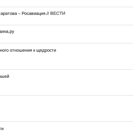
аратова – Росавиация.//
ВЕСТИ
аина.ру
жного отношения к щедрости
лышей
ти