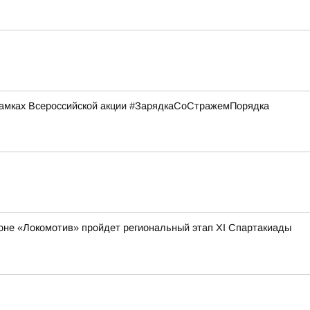
рамках Всероссийской акции #ЗарядкаСоСтражемПорядка
адионе «Локомотив» пройдет региональный этап XI Спартакиады