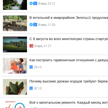
Вчера, 20:12
В котельной в микрорайоне Энгельс1 продолжа
Вчера, 21:03
С 6 августа во всех кинотеатрах страны старт
Вчера, 21:27
Как построить гармоничные отношения с деву
03:10
Почему высокие урожаи огурцов требуют береж
02:10
Всё о капитальном ремонте. Каждый месяц жит